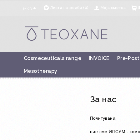
Листа на желби (0)
Моја сметка
MKD
Cosmeceuticals range
INVOICE
Pre-Post
Mesotherapy
За нас
Почитувани,
ние сме ИПСУМ - компа