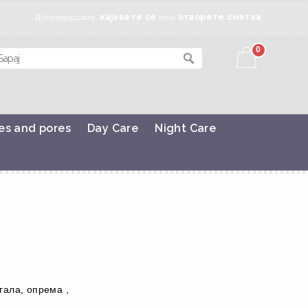
Добредојдовте,
најавете се
или
отворете сметка
.
0
es and pores
Day Care
Night Care
гала, опрема ,