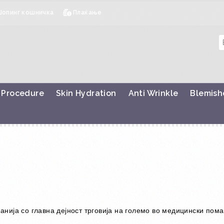
Шопинг кошничка
Плаќање
 Procedure
Skin Hydration
Anti Wrinkle
Blemish
нија со главна дејност трговија на големо во медицински пома