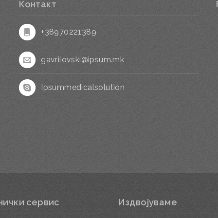
Контакт
+38970221389
gavrilovski@ipsum.mk
Ipsummedicalsolution
нички сервис
Издвојуваме