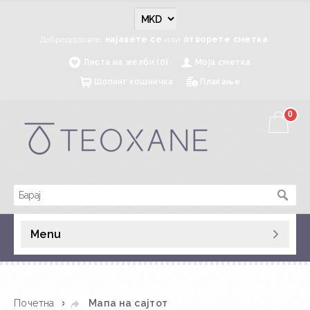
Добредојдовте,
најавете се
или
отворете сметка
.
Листа на желби (0)
Моја сметка
Шопинг кошничка
Плаќање
0
Menu
»
Почетна
Мапа на сајтот