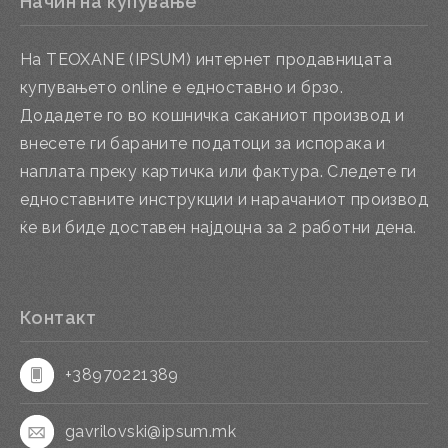
Начин на купување
На TEOXANE (IPSUM) интернет продавницата
купувањето online е едноставно и брзо.
Додадете го во кошничка саканиот производ и
внесете ги бараните податоци за испорака и
наплата преку картичка или фактура. Следете ги
едноставните инструкции и нарачаниот производ
ќе ви биде доставен најдоцна за 2 работни дена.
Контакт
+38970221389
gavrilovski@ipsum.mk