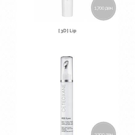
1.700 ден.
[ 3D ] Lip
Во кошничка
3.300 ден.