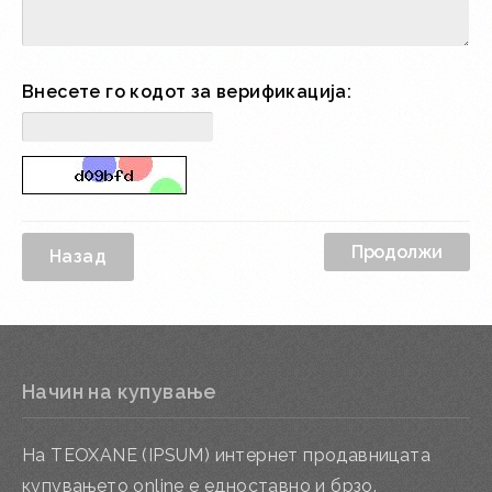
Внесете го кодот за верификација:
Назад
Начин на купување
На TEOXANE (IPSUM) интернет продавницата
купувањето online е едноставно и брзо.