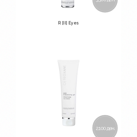
R [II] Eyes
Во кошничка
2.100 ден.