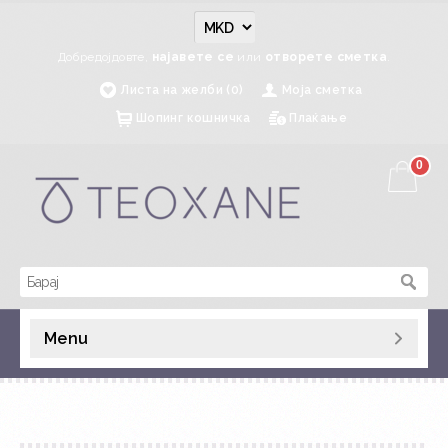
Добредојдовте,
најавете се
или
отворете сметка
.
Листа на желби (0)
Моја сметка
Шопинг кошничка
Плаќање
0
Menu