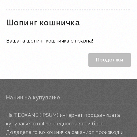
Шопинг кошничка
Вашата шопинг кошничка е празна!
Продолжи
Начин на купување
На TEOXANE (IPSUM) интернет продавницата
купувањето online е едноставно и брзо.
Додадете го во кошничка саканиот производ и