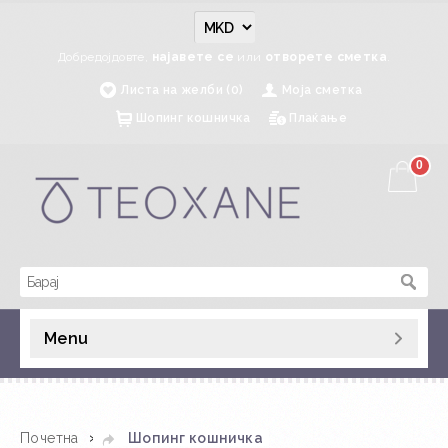
Добредојдовте,
најавете се
или
отворете сметка
.
Листа на желби (0)
Моја сметка
Шопинг кошничка
Плаќање
0
Menu
»
Почетна
Шопинг кошничка