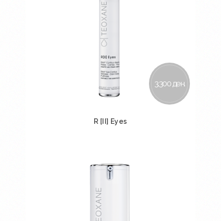
3.300 ден.
R [II] Eyes
Во кошничка