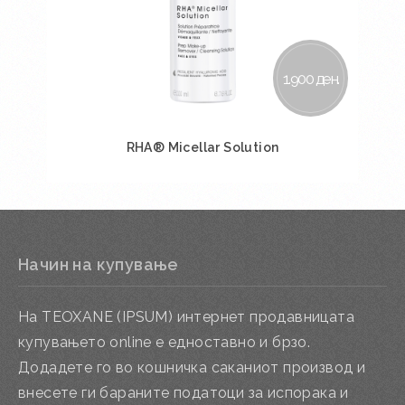
1.900 ден.
RHA® Micellar Solution
Во кошничка
Начин на купување
На TEOXANE (IPSUM) интернет продавницата
купувањето online е едноставно и брзо.
Додадете го во кошничка саканиот производ и
внесете ги бараните податоци за испорака и