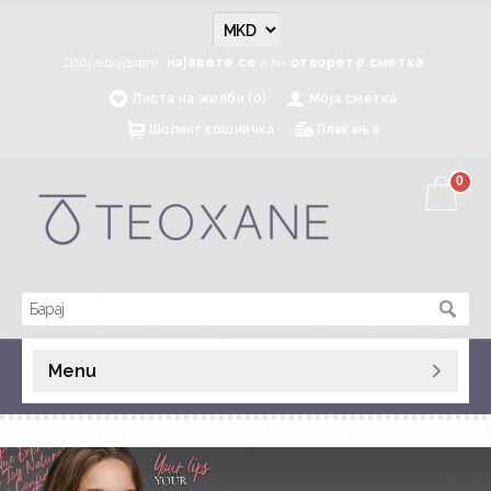
Добредојдовте,
најавете се
или
отворете сметка
.
Листа на желби (0)
Моја сметка
Шопинг кошничка
Плаќање
0
Menu