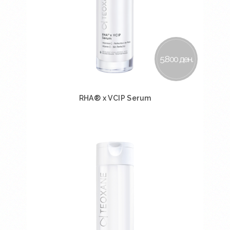
5.800 ден.
RHA® x VCIP Serum
Во кошничка