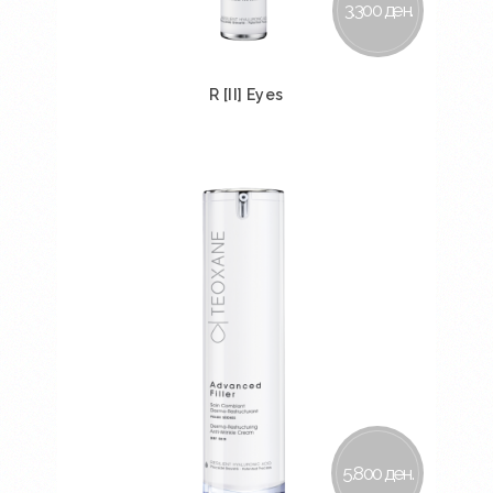
3.300 ден.
R [II] Eyes
Во кошничка
5.800 ден.