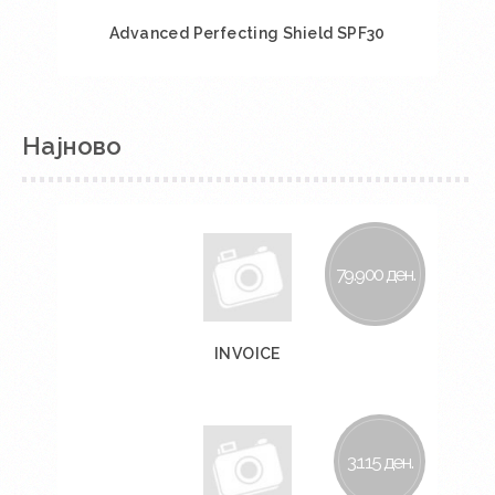
Advanced Perfecting Shield SPF30
Во кошничка
Најново
79.900 ден.
INVOICE
Во кошничка
3.115 ден.