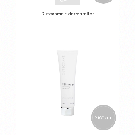
Dutexome + dermaroller
Во кошничка
2.100 ден.