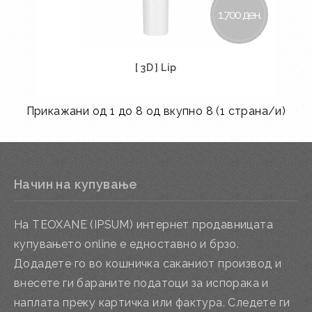
1.700 ден.
[ 3D ] Lip
Прикажани од 1 до 8 од вкупно 8 (1 страна/и)
Во кошничка
Начин на купување
На TEOXANE (IPSUM) интернет продавницата
купувањето online е едноставно и брзо.
Додадете го во кошничка саканиот производ и
внесете ги бараните податоци за испорака и
наплата преку картичка или фактура. Следете ги