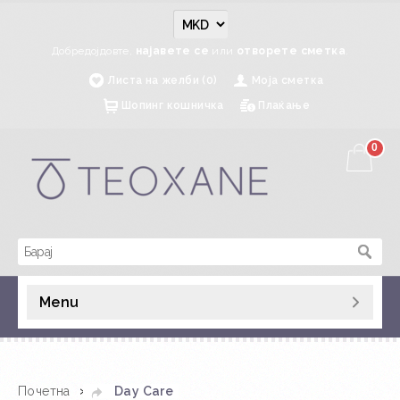
Добредојдовте,
најавете се
или
отворете сметка
.
Листа на желби (0)
Моја сметка
Шопинг кошничка
Плаќање
0
Menu
»
Почетна
Day Care