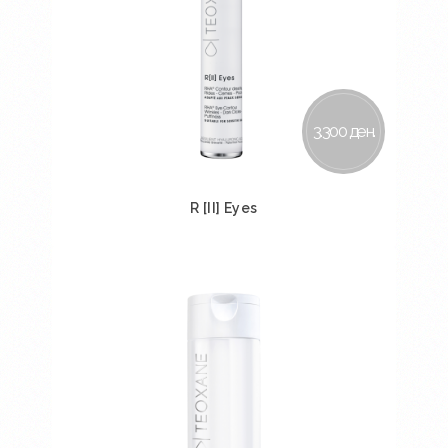
3.300 ден.
R [II] Eyes
Во кошничка