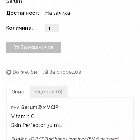
Serum
Достапност:
На залиха
Количина:
Во кошничка
Во желби
За споредба
Опис
Оценки (0)
Serum® x VCIP
RHA
Vitamin C
Skin Perfector 30 mL
RHA® x VCIP SERUM brings together RHA® patented