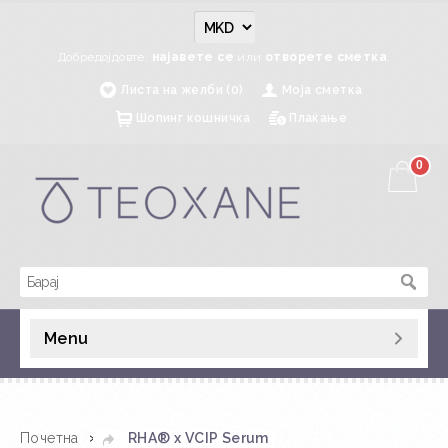
Добредојдовте,
најавете се
или
отворете сметка
.
Листа на желби (0)
Моја сметка
Шопинг кошничка
Плаќање
0
Menu
»
Почетна
RHA® x VCIP Serum