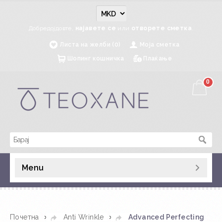
Добредојдовте,
најавете се
или
отворете сметка
.
Листа на желби (0)
Моја сметка
Шопинг кошничка
Плаќање
0
Menu
»
»
Почетна
Anti Wrinkle
Advanced Perfecting