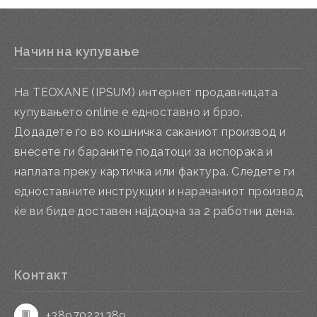
Начин на купување
На TEOXANE (IPSUM) интернет продавницата
купувањето online е едноставно и брзо.
Додадете го во кошничка саканиот производ и
внесете ги бараните податоци за испорака и
наплата преку картичка или фактура. Следете ги
едноставните инструкции и нарачаниот производ
ќе ви биде доставен најдоцна за 2 работни дена.
Контакт
+38970221389