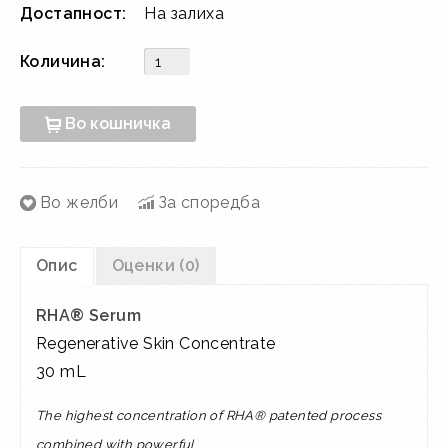
Достапност:
На залиха
Количина:
Во кошничка
Во желби
За споредба
Опис
Оценки (0)
RHA® Serum
Regenerative Skin Concentrate
30 mL
The highest concentration of RHA® patented process
combined with powerful