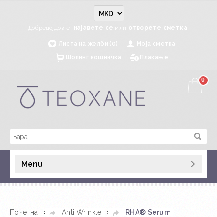
Добредојдовте,
најавете се
или
отворете сметка
.
Листа на желби (0)
Моја сметка
Шопинг кошничка
Плаќање
0
Menu
»
»
Почетна
Anti Wrinkle
RHA® Serum