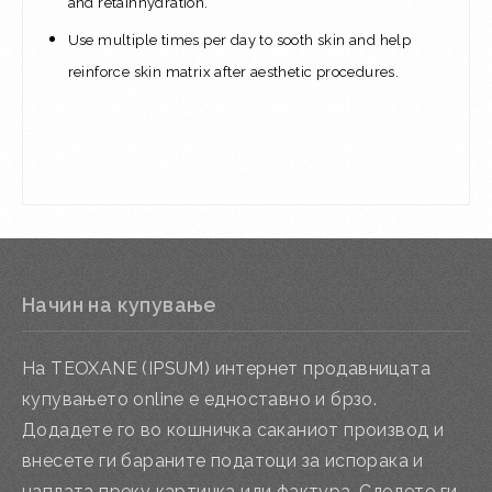
and retain
hydration.
Use multiple times per day to sooth skin and help
reinforce skin matrix after aesthetic procedures.
Начин на купување
На TEOXANE (IPSUM) интернет продавницата
купувањето online е едноставно и брзо.
Додадете го во кошничка саканиот производ и
внесете ги бараните податоци за испорака и
наплата преку картичка или фактура. Следете ги