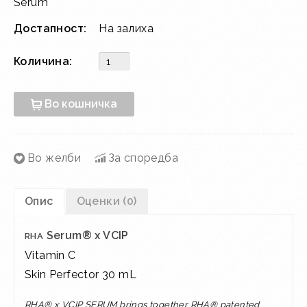
Serum
Достапност:
На залиха
Количина:
Во кошничка
Во желби
За споредба
Опис
Оценки (0)
Serum® x VCIP
RHA
Vitamin C
Skin Perfector 30 mL
RHA® x VCIP SERUM brings together RHA® patented