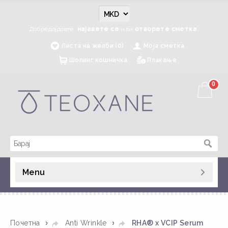
Добредојдовте,
најавете се
или
отворете сметка
.
Листа на желби (0)
Моја сметка
Шопинг кошничка
Плаќање
0
Menu
»
»
Почетна
Anti Wrinkle
RHA® x VCIP Serum