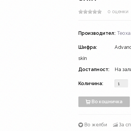
0 оценки
Производител:
Teoxa
Шифра:
Advance
skin
Достапност:
На зал
Количина:
Во кошничка
Во желби
За с