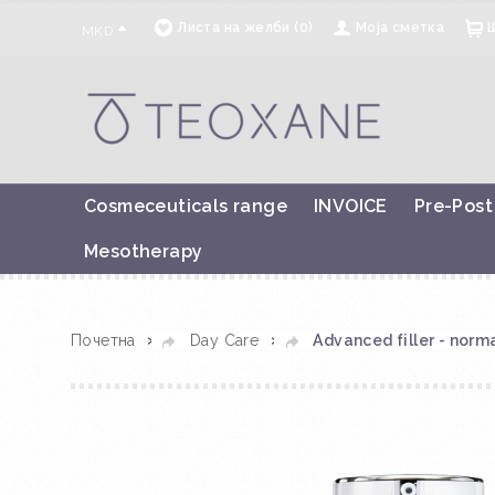
Листа на желби (0)
Моја сметка
MKD
Cosmeceuticals range
INVOICE
Pre-Post
Mesotherapy
»
»
Почетна
Day Care
Advanced filler - nor