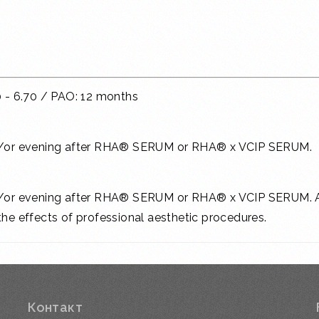
0 - 6.70 / PAO: 12 months
nd/or evening after RHA® SERUM or RHA® x VCIP SERUM.
d/or evening after RHA® SERUM or RHA® x VCIP SERUM. A
he effects of professional aesthetic procedures.
Контакт