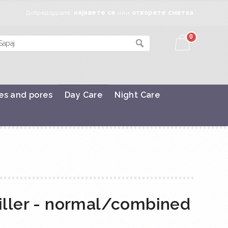
Добредојдовте,
најавете се
или
отворете сметка
.
0
es and pores
Day Care
Night Care
iller - normal/combined