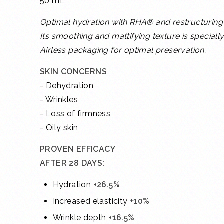
50 mL
Optimal hydration with RHA® and restructuring i
Its smoothing and mattifying texture is special
Airless packaging for optimal preservation.
SKIN CONCERNS
- Dehydration
- Wrinkles
- Loss of firmness
- Oily skin
PROVEN EFFICACY
AFTER 28 DAYS:
Hydration
+26.5%
Increased elasticity
+10%
Wrinkle depth
+16.5%