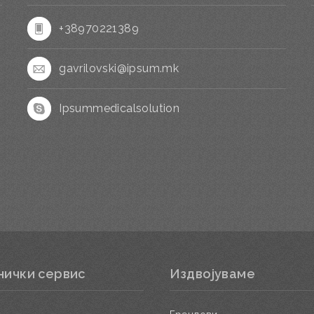
+38970221389
gavrilovski@ipsum.mk
Ipsummedicalsolution
нички сервис
Издвојуваме