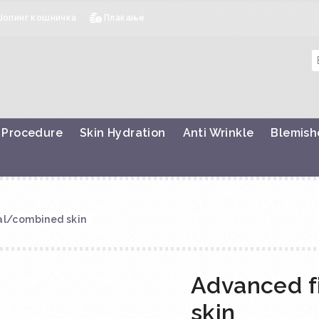
Шопинг кошничка
Плаќање
 Procedure
Skin Hydration
Anti Wrinkle
Blemish
mal/combined skin
Advanced f
skin