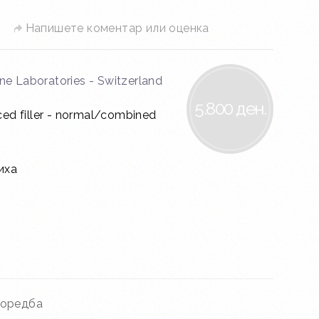
Напишете коментар или оценка
ne Laboratories - Switzerland
5.800 ден.
d filler - normal/combined
иха
поредба