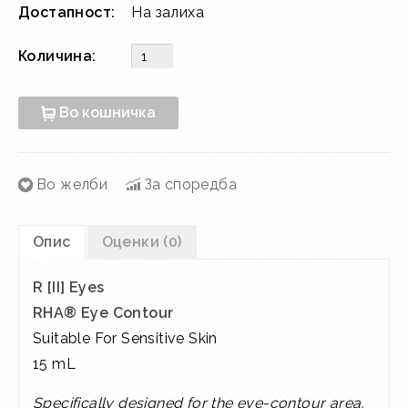
Достапност:
На залиха
Количина:
Во кошничка
Во желби
За споредба
Опис
Оценки (0)
R [II] Eyes
RHA® Eye Contour
Suitable For Sensitive Skin
15 mL
Specifically designed for the eye-contour area,