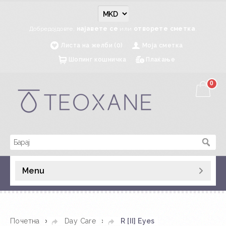
Добредојдовте,
најавете се
или
отворете сметка
.
Листа на желби (0)
Моја сметка
Шопинг кошничка
Плаќање
0
Menu
»
»
Почетна
Day Care
R [II] Eyes