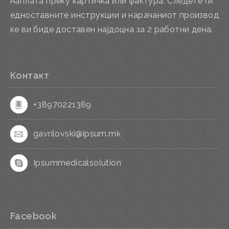
наплата преку картичка или фактура. Следете ги
едноставните инструкции и нарачаниот производ
ќе ви биде доставен најдоцна за 2 работни дена.
Контакт
+38970221389
gavrilovski@ipsum.mk
Ipsummedicalsolution
Facebook