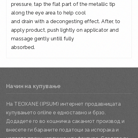
pressure, tap the flat part of the metallic tip
along the eye area to help cool
and drain with a decongesting effect. After, to
apply product, push lightly on applicator and
massage gently untill fully
absorbed.
Начин на купување
На TEOXANE (IPSUM) интернет продавницата
купувањето online е едноставно и брзо.
Додадете го во кошничка саканиот производ и
внесете ги бараните податоци за испорака и