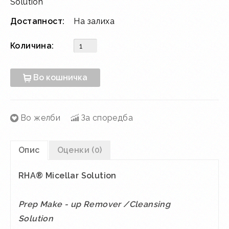
Solution
Достапност:
На залиха
Количина:
Во кошничка
Во желби
За споредба
Опис
Оценки (0)
RHA
®
Micellar
Solution
Prep Make - up Remover /
Cleansing
Solution