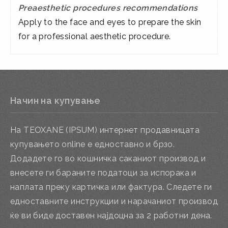
Preaesthetic procedures recommendations
Apply to the face and eyes to prepare the skin
for a professional aesthetic procedure.
Начин на купување
На TEOXANE (IPSUM) интернет продавницата
купувањето online е едноставно и брзо.
Додадете го во кошничка саканиот производ и
внесете ги бараните податоци за испорака и
наплата преку картичка или фактура. Следете ги
едноставните инструкции и нарачаниот производ
ќе ви биде доставен најдоцна за 2 работни дена.