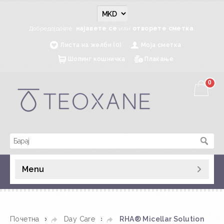
Добредојдовте,
најавете се
или
отворете сметка
.
Листа на желби (0)
Моја сметка
Шопинг кошничка
Плаќање
0
Menu
»
»
Почетна
Day Care
RHA® Micellar Solution