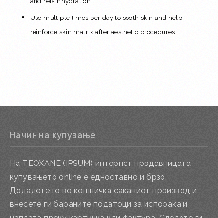
and retain
hydration.
Use multiple times per day to sooth skin and help
reinforce skin matrix after aesthetic procedures.
Начин на купување
На TEOXANE (IPSUM) интернет продавницата
купувањето online е едноставно и брзо.
Додадете го во кошничка саканиот производ и
внесете ги бараните податоци за испорака и
наплата преку картичка или фактура. Следете ги