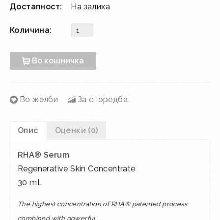
Достапност:
На залиха
Количина:
Во кошничка
Во желби
За споредба
Опис
Оценки (0)
RHA® Serum
Regenerative Skin Concentrate
30 mL
The highest concentration of RHA® patented process
combined with powerful