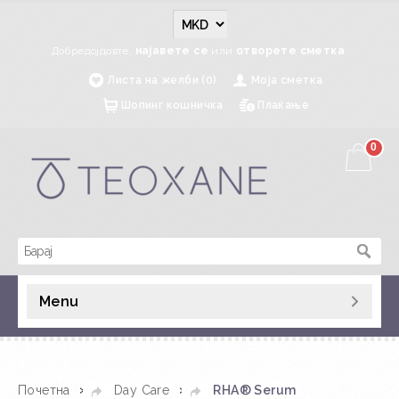
Добредојдовте,
најавете се
или
отворете сметка
.
Листа на желби (0)
Моја сметка
Шопинг кошничка
Плаќање
0
Menu
»
»
Почетна
Day Care
RHA® Serum