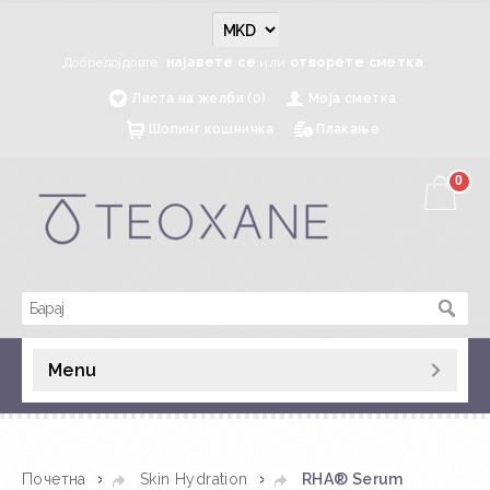
Добредојдовте,
најавете се
или
отворете сметка
.
Листа на желби (0)
Моја сметка
Шопинг кошничка
Плаќање
0
Menu
»
»
Почетна
Skin Hydration
RHA® Serum