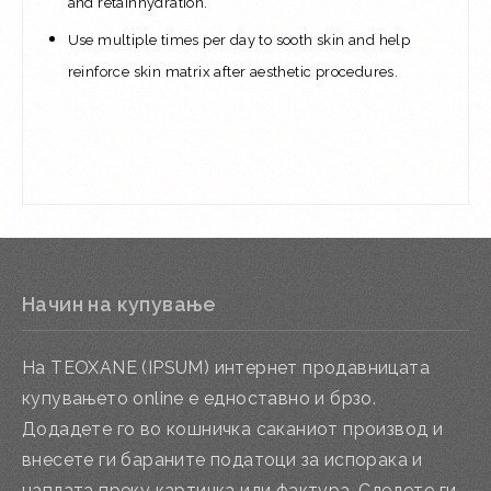
and retain
hydration.
Use multiple times per day to sooth skin and help
reinforce skin matrix after aesthetic procedures.
Начин на купување
На TEOXANE (IPSUM) интернет продавницата
купувањето online е едноставно и брзо.
Додадете го во кошничка саканиот производ и
внесете ги бараните податоци за испорака и
наплата преку картичка или фактура. Следете ги