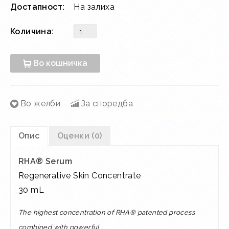
Достапност:
На залиха
Количина:
Во кошничка
Во желби
За споредба
Опис
Оценки (0)
RHA® Serum
Regenerative Skin Concentrate
30 mL
The highest concentration of RHA® patented process
combined with powerful